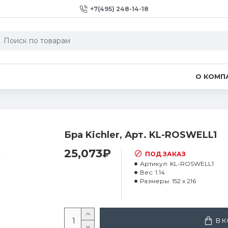
+7(495) 248-14-18
О КОМП
Бра Kichler, Арт. KL-ROSWELL1
25,073₽
ПОД ЗАКАЗ
Артикул:
KL-ROSWELL1
Вес:
1.14
Размеры:
152 x 216
В 