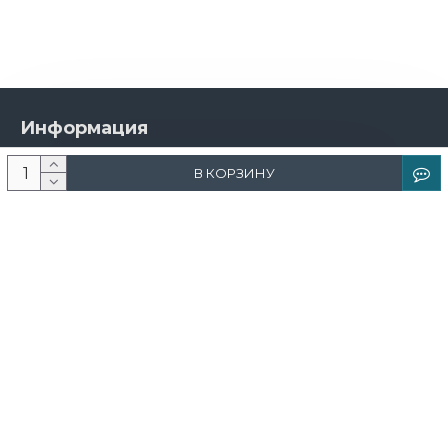
Информация
О компании
В КОРЗИНУ
Новости и акции
Доставка и оплата
Контакты
Дизайнерам
Каталог
Краска
Обои
Лепнина
Свет
Ковры