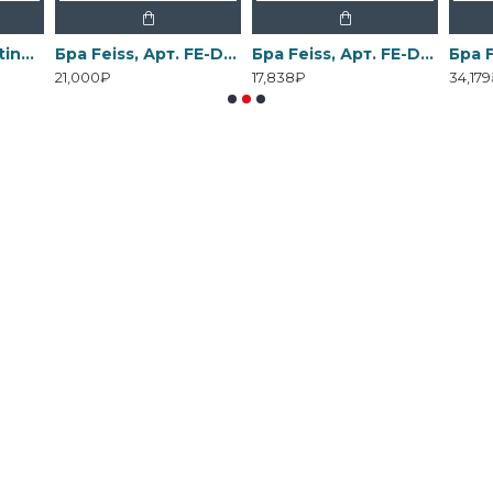
Бра Elstead Lighting, Арт. DL-COSMOS1
Бра Feiss, Арт. FE-DRAWING-ROOM-WU1
Бра Feiss, Арт. FE-DRAWING-ROOM-WU2
21,000₽
17,838₽
34,17