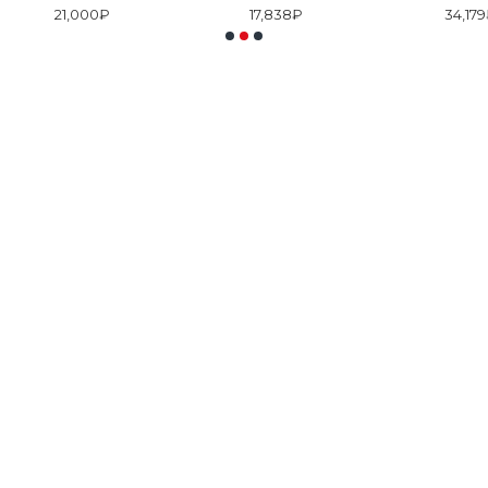
21,000₽
17,838₽
34,17