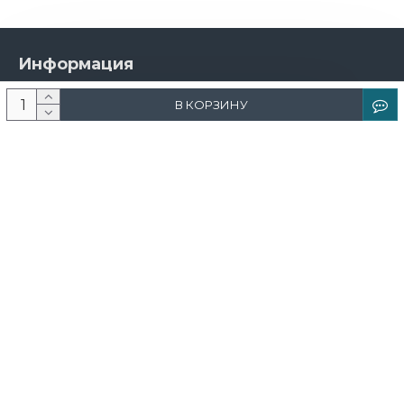
Информация
О компании
В КОРЗИНУ
Новости и акции
Доставка и оплата
Контакты
Дизайнерам
Каталог
Краска
Обои
Лепнина
Свет
Ковры
Фрески и фотообои
Теневой профиль