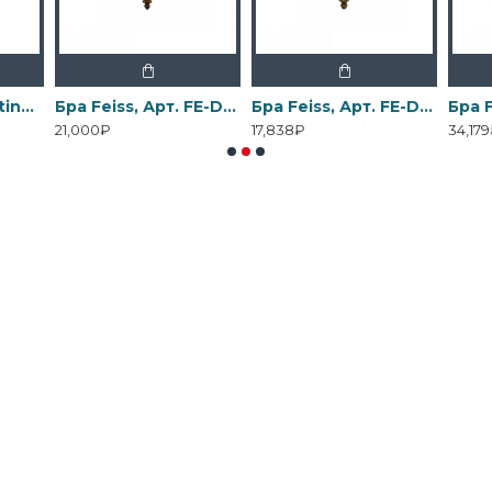
Бра Elstead Lighting, Арт. DL-COSMOS1
Бра Feiss, Арт. FE-DRAWING-ROOM-WU1
Бра Feiss, Арт. FE-DRAWING-ROOM-WU2
21,000₽
17,838₽
34,17