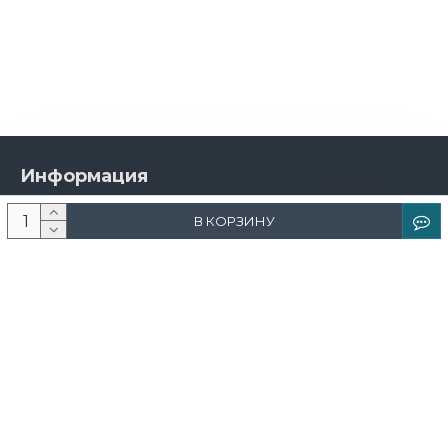
Информация
О компании
В КОРЗИНУ
Новости и акции
Доставка и оплата
Контакты
Дизайнерам
Каталог
Краска
Обои
Лепнина