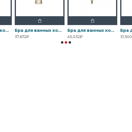
Бра для ванных комнат BATH-DEMELZA-BB Elstead, арт. BATH-DEMELZA-BB
Бра для ванных комнат BATH-DEMELZA-PC Elstead, арт. BATH-DEMELZA-PC
Бра для ванных комнат BATH-FALMOUTH-FG Elstead, арт. BATH-FALMOUTH-FG
37,672₽
45,032₽
31,50