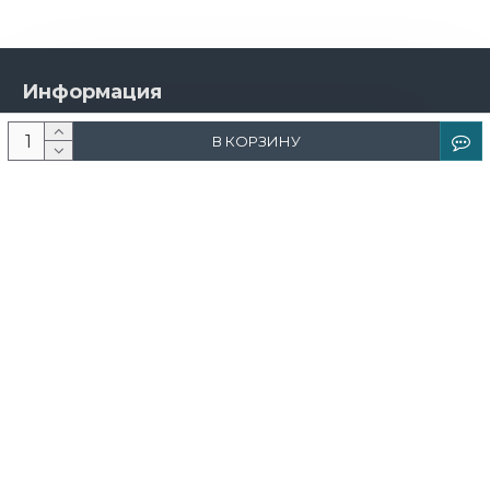
Информация
О компании
В КОРЗИНУ
Новости и акции
Доставка и оплата
Контакты
Дизайнерам
Каталог
Краска
Обои
Лепнина
Свет
Ковры
Фрески и фотообои