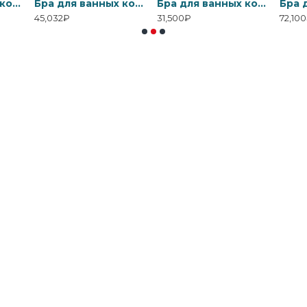
Бра для ванных комнат BATH-DEMELZA-PC Elstead, арт. BATH-DEMELZA-PC
Бра для ванных комнат BATH-FALMOUTH-FG Elstead, арт. BATH-FALMOUTH-FG
Бра для ванных комнат BATH-FALMOUTH-PC Elstead, арт. BATH-FALMOUTH-PC
45,032₽
31,500₽
72,10