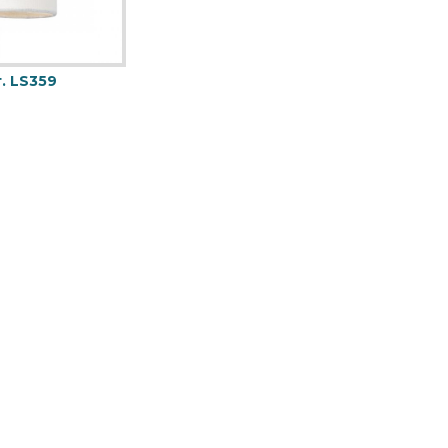
. LS359