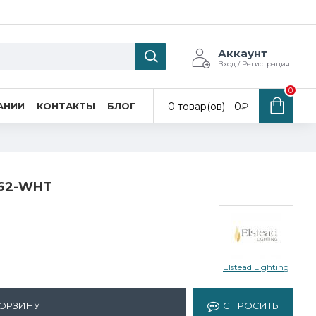
Аккаунт
Вход / Регистрация
0
0 товар(ов) - 0₽
АНИИ
КОНТАКТЫ
БЛОГ
S162-WHT
Elstead Lighting
КОРЗИНУ
СПРОСИТЬ