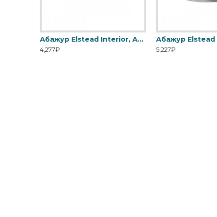
Абажур Elstead Interior, Арт. LS162
4,277₽
5,227₽