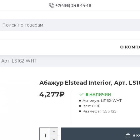
+7(495) 248-14-18
О КОМП
, Арт. LS162-WHT
Абажур Elstead Interior, Арт. L
4,277₽
В НАЛИЧИИ
Артикул:
LS162-WHT
Вес:
0.91
Размеры:
155 x 125
В 