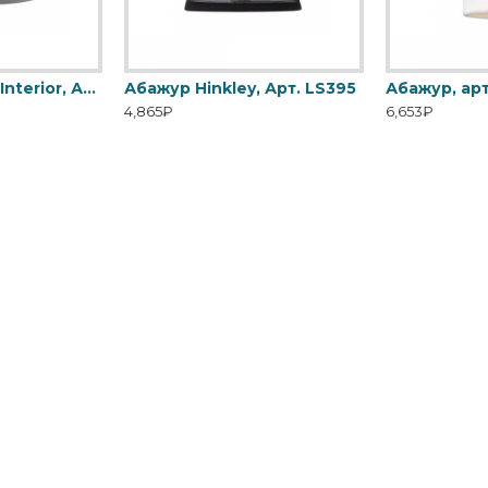
Абажур Elstead Interior, Арт. LS200
Абажур Hinkley, Арт. LS395
Абажур, арт
4,865₽
6,653₽