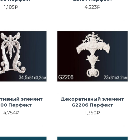
1,185₽
4,523₽
тивный элемент
Декоративный элемент
200 Перфект
G2206 Перфект
4,754₽
1,350₽