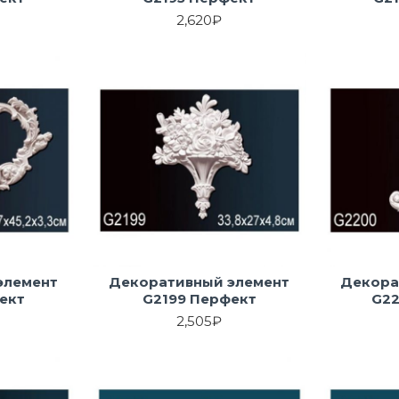
2,620₽
элемент
Декоративный элемент
Декора
ект
G2199 Перфект
G2
2,505₽