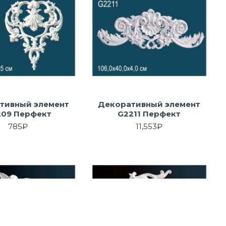
тивный элемент
Декоративный элемент
209 Перфект
G2211 Перфект
785₽
11,553₽