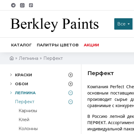
Все
КАТАЛОГ
ПАЛИТРЫ ЦВЕТОВ
АКЦИИ
Лепнина
Перфект
Перфект
КРАСКИ
ОБОИ
Компания Perfect Che
основным поставщико
ЛЕПНИНА
производит сырье д
Перфект
сравнимые с конкуре
Карнизы
В Россию лепной дек
Клей
ПЕРФЕКТ. Ассортимен
Колонны
индивидуальной паков