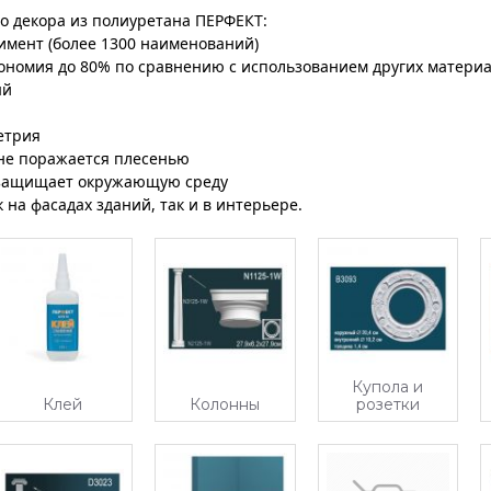
о декора из полиуретана ПЕРФЕКТ:
имент (более 1300 наименований)
ономия до 80% по сравнению с использованием других материа
ый
етрия
 не поражается плесенью
 защищает окружающую среду
 на фасадах зданий, так и в интерьере.
Купола и
Клей
Колонны
розетки