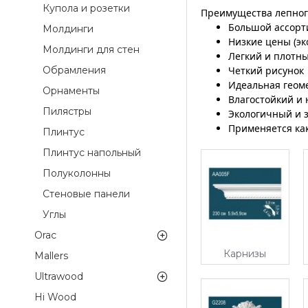
Купола и розетки
Преимущества лепног
Большой ассорт
Молдинги
Низкие цены (эк
Молдинги для стен
Легкий и плотн
Обрамления
Четкий рисунок
Идеальная геом
Орнаменты
Влагостойкий и
Пилястры
Экологичный и
Применяется как
Плинтус
Плинтус напольный
Полуколонны
Стеновые панели
Углы
Orac
Карнизы
Mallers
Ultrawood
Hi Wood