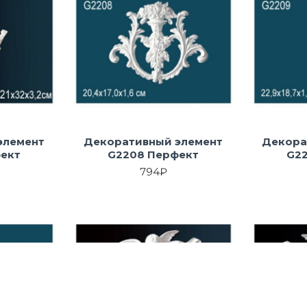
элемент
Декоративный элемент
Декора
ект
G2208 Перфект
G2
794₽