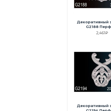
Декоративный 
G2188 Перф
2,461₽
Декоративный 
G2194 Перф