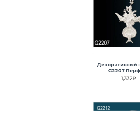
Декоративный 
G2207 Перф
1,332₽