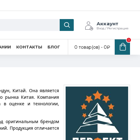
Аккаунт
Вход / Регистрация
0
0 товар(ов) - 0₽
АНИИ
КОНТАКТЫ
БЛОГ
андун, Китай. Она является
го рынка Китая. Компания
 в оценке и технологии,
под оригинальным брендом
ний. Продукция отличается