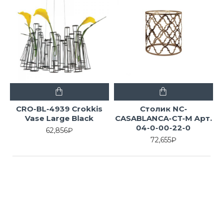
CRO-BL-4939 Crokkis
Столик NC-
Vase Large Black
CASABLANCA-CT-M Арт.
04-0-00-22-0
62,856₽
72,655₽