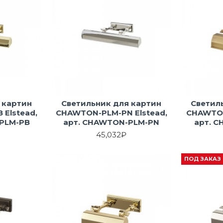
 картин
Светильник для картин
Светил
Elstead,
CHAWTON-PLM-PN Elstead,
CHAWTON
PLM-PB
арт. CHAWTON-PLM-PN
арт. 
45,032₽
ПОД ЗАКАЗ