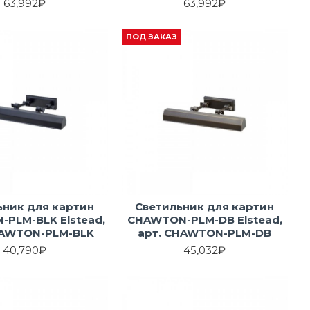
63,992₽
63,992₽
ПОД ЗАКАЗ
ьник для картин
Светильник для картин
PLM-BLK Elstead,
CHAWTON-PLM-DB Elstead,
HAWTON-PLM-BLK
арт. CHAWTON-PLM-DB
40,790₽
45,032₽