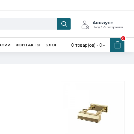
Аккаунт
Вход / Регистрация
0
0 товар(ов) - 0₽
АНИИ
КОНТАКТЫ
БЛОГ