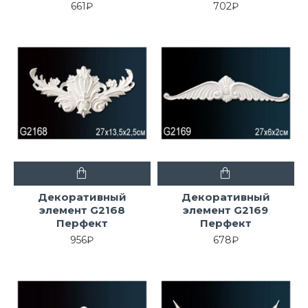
661₽
702₽
Декоративный
Декоративный
элемент G2168
элемент G2169
Перфект
Перфект
956₽
678₽