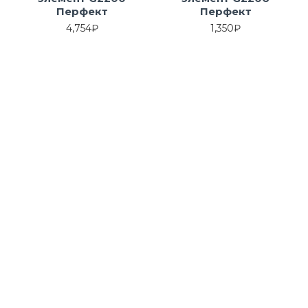
Перфект
Перфект
4,754₽
1,350₽
Декоративный
Декоративный
элемент G2207
элемент G2208
Перфект
Перфект
1,332₽
794₽