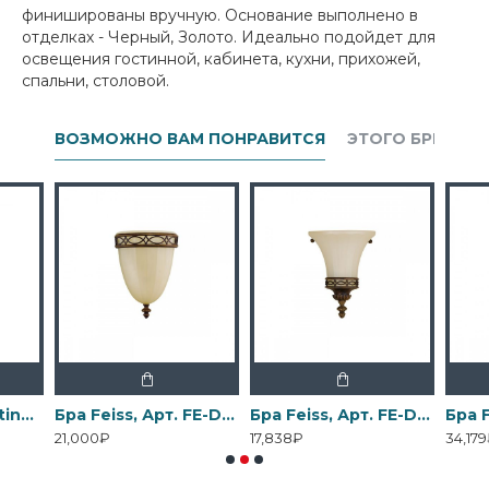
финишированы вручную. Основание выполнено в
отделках - Черный, Золото. Идеально подойдет для
освещения гостинной, кабинета, кухни, прихожей,
спальни, столовой.
ВОЗМОЖНО ВАМ ПОНРАВИТСЯ
ЭТОГО БРЕНДА
Бра Elstead Lighting, Арт. DL-COSMOS1
Бра Feiss, Арт. FE-DRAWING-ROOM-WU1
Бра Feiss, Арт. FE-DRAWING-ROOM-WU2
21,000₽
17,838₽
34,17