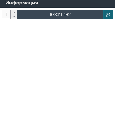
Информация
О компании
В КОРЗИНУ
Новости и акции
Доставка и оплата
Контакты
Дизайнерам
Каталог
Краска
Обои
Лепнина
Свет
Ковры
Фрески и фотообои
Теневой профиль
Поддержка