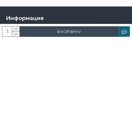
Информация
О компании
В КОРЗИНУ
Новости и акции
Доставка и оплата
Контакты
Дизайнерам
Каталог
Краска
Обои
Лепнина
Свет
Ковры
Фрески и фотообои
Теневой профиль