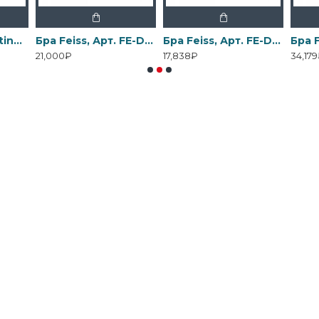
Бра Elstead Lighting, Арт. DL-COSMOS1
Бра Feiss, Арт. FE-DRAWING-ROOM-WU1
Бра Feiss, Арт. FE-DRAWING-ROOM-WU2
21,000₽
17,838₽
34,17