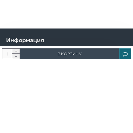
Информация
О компании
В КОРЗИНУ
Новости и акции
Доставка и оплата
Контакты
Дизайнерам
Каталог
Краска
Обои
Лепнина
Свет