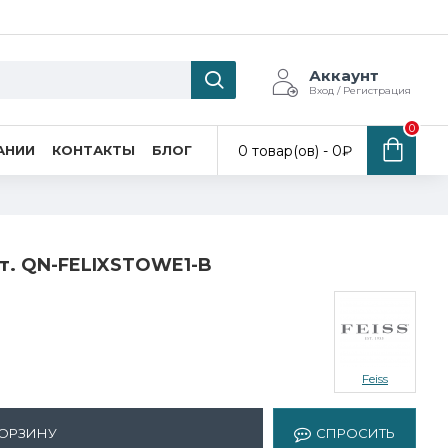
Аккаунт
Вход / Регистрация
0
0 товар(ов) - 0₽
АНИИ
КОНТАКТЫ
БЛОГ
рт. QN-FELIXSTOWE1-B
Feiss
КОРЗИНУ
СПРОСИТЬ