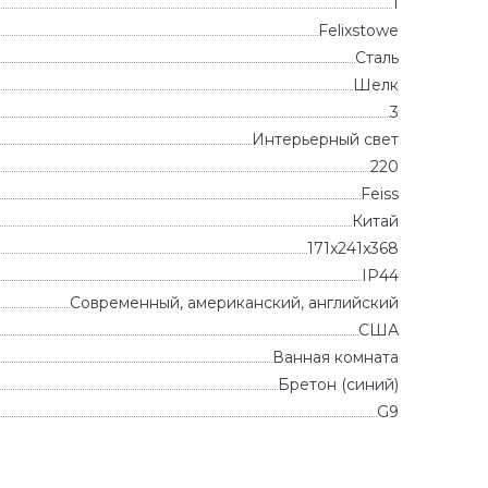
1
Felixstowe
Сталь
Шелк
3
Интерьерный свет
220
Feiss
Китай
171x241x368
IP44
Современный, американский, английский
CША
Ванная комната
Бретон (синий)
G9