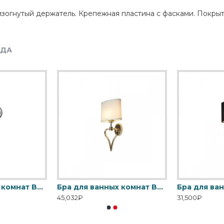
изогнутый держатель. Крепежная пластина с фасками. Покры
НДА
Бра для ванных комнат BATH-DEMELZA-PC Elstead, арт. BATH-DEMELZA-PC
Бра для ванных комнат BATH-FALMOUTH-FG Elstead, арт. BATH-FALMOUTH-FG
45,032₽
31,500₽