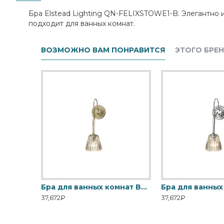
Бра Elstead Lighting QN-FELIXSTOWE1-B. Элегантно 
подходит для ванных комнат.
ВОЗМОЖНО ВАМ ПОНРАВИТСЯ
ЭТОГО БРЕ
Бра Feiss, Арт. FE-HUGOLAKE3BATH
Бра для ванных комнат BATH-DEMELZA-BB Elstead, арт. BATH-DEMELZA-BB
37,672₽
37,672₽