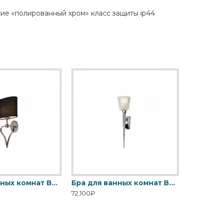
тие «полированный хром» класс защиты ip44
Бра для ванных комнат BATH-FALMOUTH-PC Elstead, арт. BATH-FALMOUTH-PC
Бра для ванных комнат BATH-VERITY-PC Elstead, арт. BATH-VERITY-PC
72,100₽