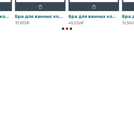
Бра для ванных комнат BATH-DEMELZA-BB Elstead, арт. BATH-DEMELZA-BB
Бра для ванных комнат BATH-DEMELZA-PC Elstead, арт. BATH-DEMELZA-PC
Бра для ванных комнат BATH-FALMOUTH-FG Elstead, арт. BATH-FALMOUTH-FG
37,672₽
45,032₽
31,50