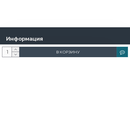
Информация
О компании
В КОРЗИНУ
Новости и акции
Доставка и оплата
Контакты
Дизайнерам
Каталог
Краска
Обои
Лепнина
Свет