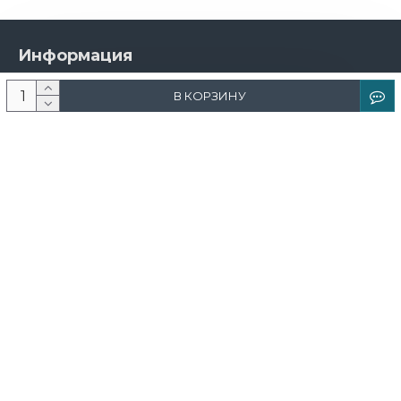
Информация
О компании
В КОРЗИНУ
Новости и акции
Доставка и оплата
Контакты
Дизайнерам
Каталог
Краска
Обои
Лепнина
Свет
Ковры
Фрески и фотообои
Теневой профиль