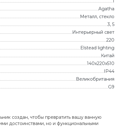
1
Agatha
Металл, стекло
3, 5
Интерьерный свет
220
Elstead lighting
Китай
140x220x510
IP44
Великобритания
G9
льник создан, чтобы превратить вашу ванную
кими достоинствами, но и функциональными