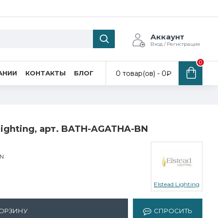
Аккаунт
Вход / Регистрация
0
0 товар(ов) - 0₽
АНИИ
КОНТАКТЫ
БЛОГ
Lighting, арт. BATH-AGATHA-BN
N
Elstead Lighting
КОРЗИНУ
СПРОСИТЬ