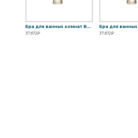
Бра Feiss, Арт. FE-HUGOLAKE3BATH
Бра для ванных комнат BATH-DEMELZA-BB Elstead, арт. BATH-DEMELZA-BB
37,672₽
37,672₽