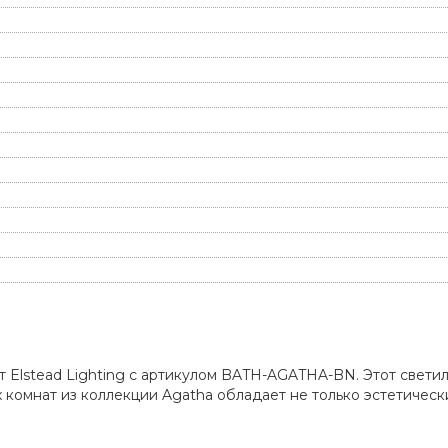
 Elstead Lighting с артикулом BATH-AGATHA-BN. Этот свети
х комнат из коллекции Agatha обладает не только эстетичес