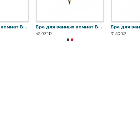
Бра для ванных комнат BATH-DEMELZA-PC Elstead, арт. BATH-DEMELZA-PC
Бра для ванных комнат BATH-FALMOUTH-FG Elstead, арт. BATH-FALMOUTH-FG
45,032₽
31,500₽