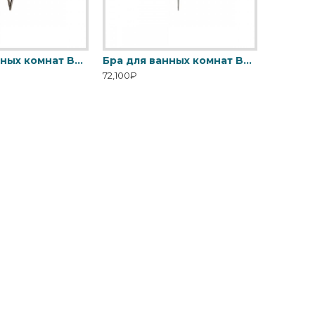
Бра для ванных комнат BATH-FALMOUTH-PC Elstead, арт. BATH-FALMOUTH-PC
Бра для ванных комнат BATH-VERITY-PC Elstead, арт. BATH-VERITY-PC
72,100₽