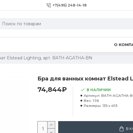
+7(495) 248-14-18
О КОМП
ат Elstead Lighting, арт. BATH-AGATHA-BN
Бра для ванных комнат Elstead 
74,844₽
В НАЛИЧИИ
Артикул:
BATH-AGATHA-B
Вес:
1.96
Размеры:
135 x 493
В 