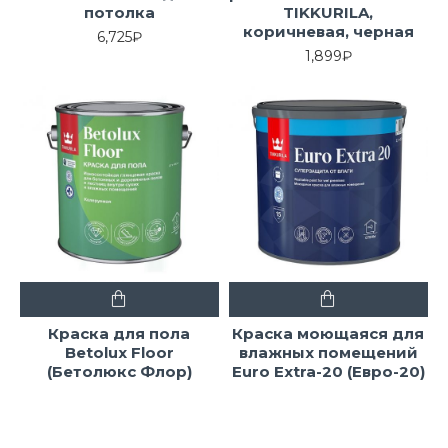
потолка
TIKKURILA,
коричневая, черная
6,725₽
1,899₽
Краска для пола
Краска моющаяся для
Betolux Floor
влажных помещений
(Бетолюкс Флор)
Euro Extra-20 (Евро-20)
TIKKURILA, уретано-
TIKKURILA
алкидная
1,249₽
1,949₽