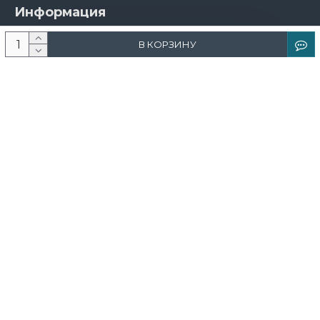
Информация
О компании
В КОРЗИНУ
Новости и акции
Доставка и оплата
Контакты
Дизайнерам
Каталог
Краска
Обои
Лепнина
Свет
Ковры
Фрески и фотообои
Теневой профиль
Поддержка