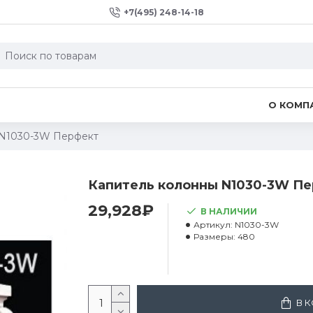
+7(495) 248-14-18
О КОМП
 N1030-3W Перфект
Капитель колонны N1030-3W П
29,928₽
В НАЛИЧИИ
Артикул:
N1030-3W
Размеры:
480
В 