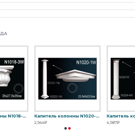
НДА
Капитель колонны N1018-3W Перфект
Капитель колонны N1020-1W Перфект
2,544₽
4,587₽