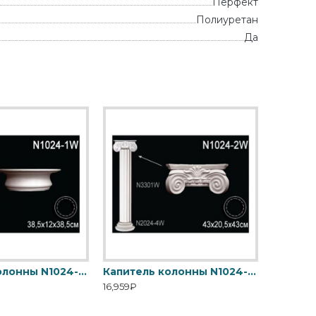
Перфект
Полиуретан
Да
Капитель колонны N1024-1W Перфект
Капитель колонны N1024-2W Перфект
16,959₽