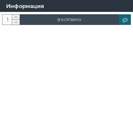
Информация
О компании
В КОРЗИНУ
Новости и акции
Доставка и оплата
Контакты
Дизайнерам
Каталог
Краска
Обои
Лепнина
Свет
Ковры
Фрески и фотообои
Теневой профиль
Поддержка