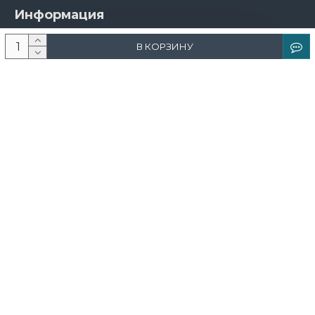
Информация
О компании
В КОРЗИНУ
Новости и акции
Доставка и оплата
Контакты
Дизайнерам
Каталог
Краска
Обои
Лепнина
Свет
Ковры
Фрески и фотообои
Теневой профиль
Поддержка