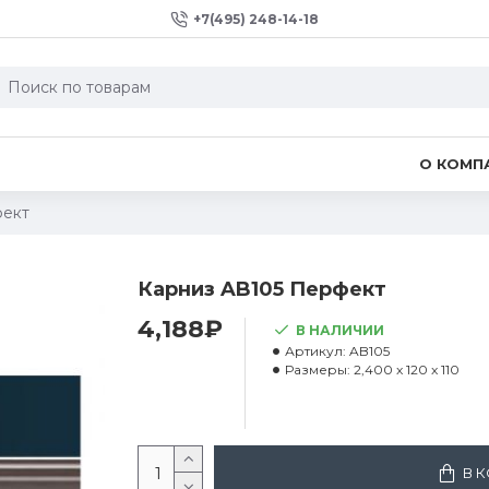
+7(495) 248-14-18
О КОМП
фект
Карниз AB105 Перфект
4,188₽
В НАЛИЧИИ
Артикул:
AB105
Размеры:
2,400 x 120 x 110
В 