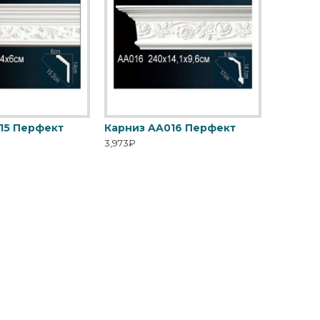
15 Перфект
Карниз AA016 Перфект
3,973₽