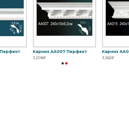
 Перфект
Карниз AA007 Перфект
Карниз AA0
3,208₽
3,562₽