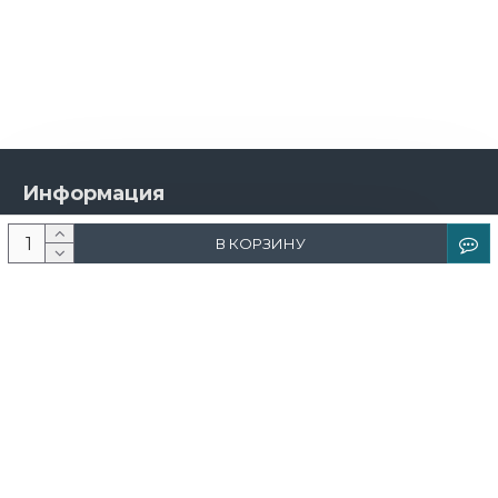
Информация
О компании
В КОРЗИНУ
Новости и акции
Доставка и оплата
Контакты
Дизайнерам
Каталог
Краска
Обои
Лепнина