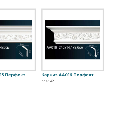
15 Перфект
Карниз AA016 Перфект
3,973₽