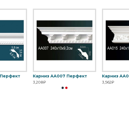
 Перфект
Карниз AA007 Перфект
Карниз AA0
3,208₽
3,562₽