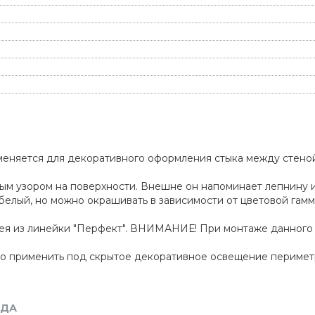
еняется для декоративного оформления стыка между стеной
.
м узором на поверхности. Внешне он напоминает лепнину и
 белый, но можно окрашивать в зависимости от цветовой гам
лея из линейки "Перфект". ВНИМАНИЕ! При монтаже данного
но применить под скрытое декоративное освещение перимет
НДА