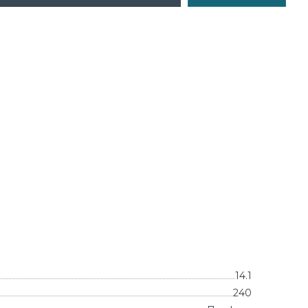
14.1
240