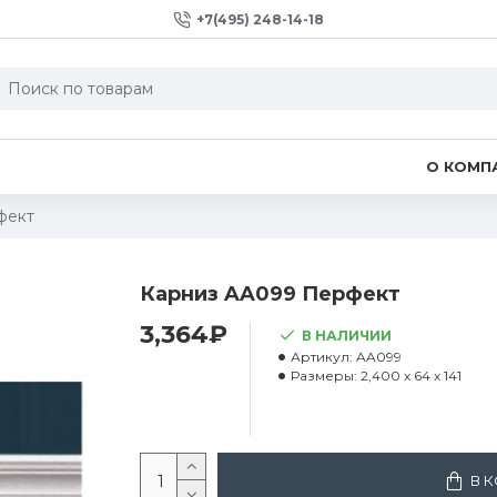
+7(495) 248-14-18
О КОМП
фект
Карниз AA099 Перфект
3,364₽
В НАЛИЧИИ
Артикул:
AA099
Размеры:
2,400 x 64 x 141
В 