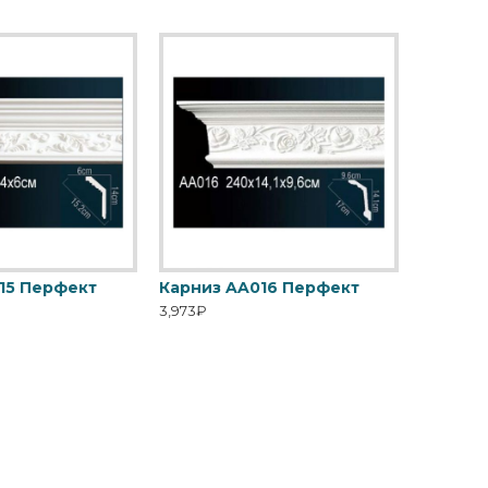
15 Перфект
Карниз AA016 Перфект
3,973₽