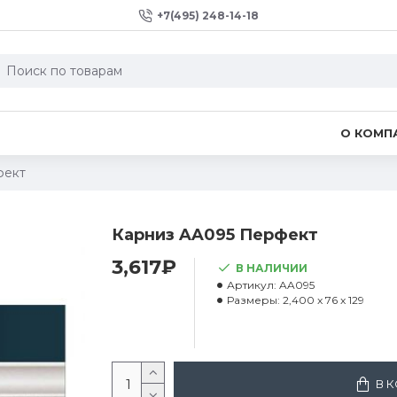
+7(495) 248-14-18
О КОМП
фект
Карниз AA095 Перфект
3,617₽
В НАЛИЧИИ
Артикул:
AA095
Размеры:
2,400 x 76 x 129
В 