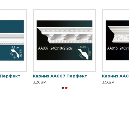
 Перфект
Карниз AA007 Перфект
Карниз AA0
3,208₽
3,562₽