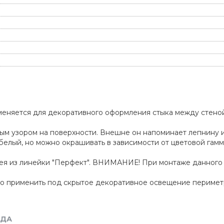
еняется для декоративного оформления стыка между стеной
.
м узором на поверхности. Внешне он напоминает лепнину и
 белый, но можно окрашивать в зависимости от цветовой гам
лея из линейки "Перфект". ВНИМАНИЕ! При монтаже данного
но применить под скрытое декоративное освещение перимет
НДА