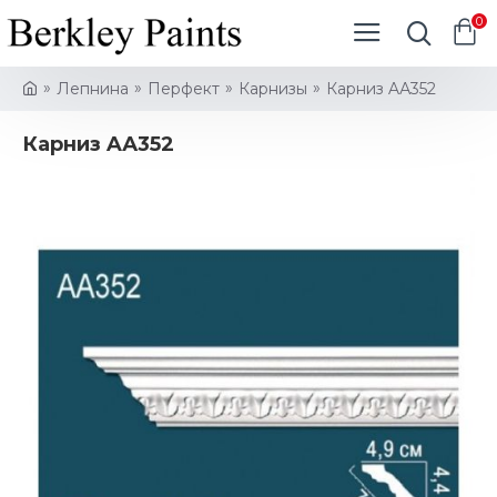
0
Лепнина
Перфект
Карнизы
Карниз AА352
Карниз AА352