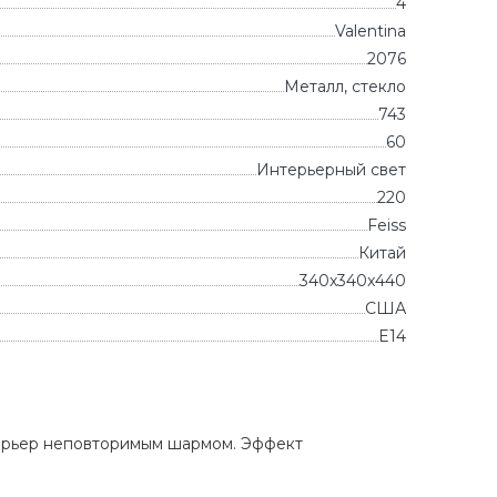
4
Valentina
2076
Металл, стекло
743
60
Интерьерный свет
220
Feiss
Китай
340x340x440
CША
E14
терьер неповторимым шармом. Эффект