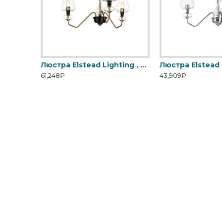
LCO-W-1810 Cloud Hanging Lamp Small (White)
Люстра Elstead Lighting , Арт. DL-ARMAND3-AB
61,248₽
43,909₽