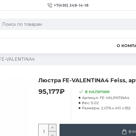
+7(495) 248-14-18
О КОМП
. FE-VALENTINA4
Люстра FE-VALENTINA4 Feiss, а
95,177₽
В НАЛИЧИИ
Артикул:
FE-VALENTINA4
Вес:
5.02
Размеры:
2,076 x 410 x 552
В 