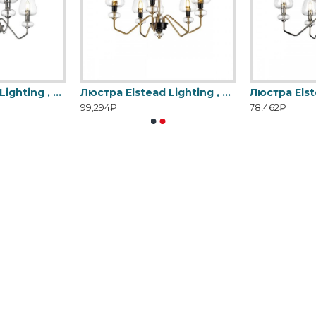
Люстра Elstead Lighting , Арт. DL-ARMAND3-PN
Люстра Elstead Lighting , Арт. DL-ARMAND5-AB
99,294₽
78,462₽