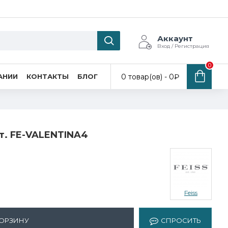
Аккаунт
Вход / Регистрация
0
0 товар(ов) - 0₽
АНИИ
КОНТАКТЫ
БЛОГ
рт. FE-VALENTINA4
Feiss
КОРЗИНУ
СПРОСИТЬ