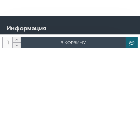
Информация
О компании
В КОРЗИНУ
Новости и акции
Доставка и оплата
Контакты
Дизайнерам
Каталог
Краска
Обои
Лепнина
Свет
Ковры
Фрески и фотообои