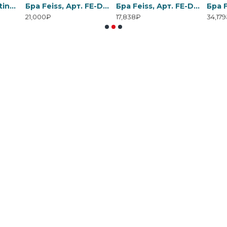
Бра Elstead Lighting, Арт. DL-COSMOS1
Бра Feiss, Арт. FE-DRAWING-ROOM-WU1
Бра Feiss, Арт. FE-DRAWING-ROOM-WU2
21,000₽
17,838₽
34,17