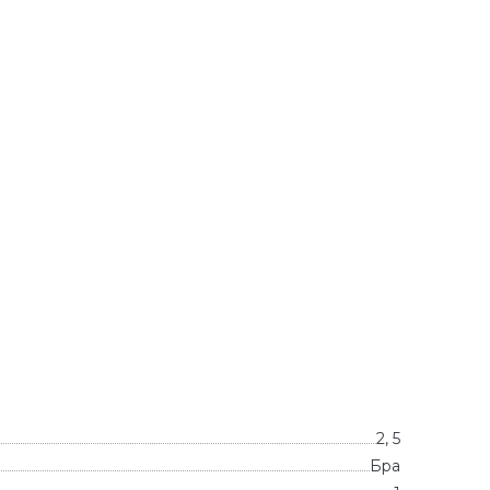
2, 5
Бра