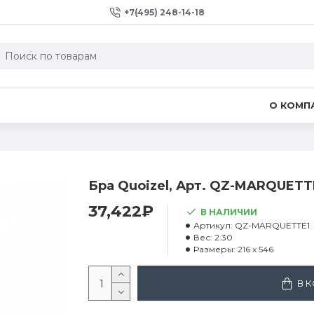
+7(495) 248-14-18
О КОМП
Бра Quoizel, Арт. QZ-MARQUETT
37,422₽
В НАЛИЧИИ
Артикул:
QZ-MARQUETTE1
Вес:
2.30
Размеры:
216 x 546
В 