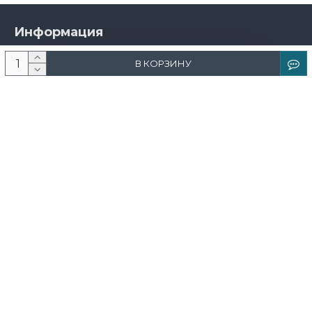
Информация
О компании
В КОРЗИНУ
Новости и акции
Доставка и оплата
Контакты
Дизайнерам
Каталог
Краска
Обои
Лепнина
Свет
Ковры
Фрески и фотообои
Теневой профиль