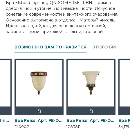
Бра Elstead Lighting QN-SOMERSET1-BN. Пример
сдержанной и утончённой изысканности. Искусное
сочетание современности и винтажного очарования.
Основание выполнено в отделке - Матовый никель.
Идеально подойдет для освещения гостинной,
кабинета, кухни, прихожей, спальни, столовой.
ВОЗМОЖНО ВАМ ПОНРАВИТСЯ
ЭТОГО БРЕНДА
Бра Elstead Lighting, Арт. DL-COSMOS1
Бра Feiss, Арт. FE-DRAWING-ROOM-WU1
Бра Feiss, Арт. FE-DRAWING-ROOM-WU2
21,000₽
17,838₽
34,17