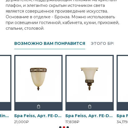
плафон, и элегантно скрытым источником света
является совершенное произведение искусства.
Основание в отделке - Бронза. Можно использовать
при освещении гостинной, кабинета, кухни, прихожей,
спальни, столовой.
ВОЗМОЖНО ВАМ ПОНРАВИТСЯ
ЭТОГО БРЕНДА
Бра Elstead Lighting, Арт. DL-COSMOS1
Бра Feiss, Арт. FE-DRAWING-ROOM-WU1
Бра Feiss, Арт. FE-DRAWING-ROOM-WU2
21,000₽
17,838₽
34,17