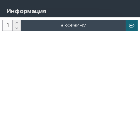
Информация
О компании
В КОРЗИНУ
Новости и акции
Доставка и оплата
Контакты
Дизайнерам
Каталог
Краска
Обои
Лепнина
Свет
Ковры
Фрески и фотообои
Теневой профиль