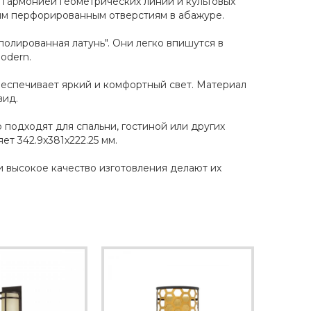
й гармонией геометрических линий и культовых
ким перфорированным отверстиям в абажуре.
полированная латунь". Они легко впишутся в
odern.
обеспечивает яркий и комфортный свет. Материал
вид.
 подходят для спальни, гостиной или других
т 342.9x381x222.25 мм.
и высокое качество изготовления делают их