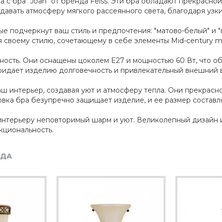
а с бра "Joan" от бренда Feiss. Эти бра обладают прекрасно
давать атмосферу мягкого рассеянного света, благодаря уз
рые подчеркнут ваш стиль и предпочтения: "матово-белый" и "
я своему стилю, сочетающему в себе элементы Mid-century m
ежность. Они оснащены цоколем E27 и мощностью 60 Вт, что 
 придает изделию долговечность и привлекательный внешний 
аш интерьер, создавая уют и атмосферу тепла. Они прекрасно
вка бра безупречно защищает изделие, и ее размер составляе
у интерьеру неповторимый шарм и уют. Великолепный дизайн 
кциональность.
НДА