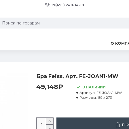
+7(495) 248-14-18
О КОМП
Бра Feiss, Арт. FE-JOAN1-MW
49,148₽
В НАЛИЧИИ
Артикул:
FE-JOAN1-MW
Размеры:
159 x 273
В 