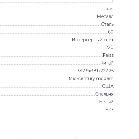
1
Joan
Металл
Сталь
60
Интерьерный свет
220
Feiss
Китай
342.9x381x222.25
Mid-century modern
CША
Спальня
Белый
E27