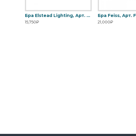
Бра Elstead Lighting, Арт. CROWN2
Бра Elstead Lighting, Арт. DL-COSMOS1
15,750₽
21,000₽