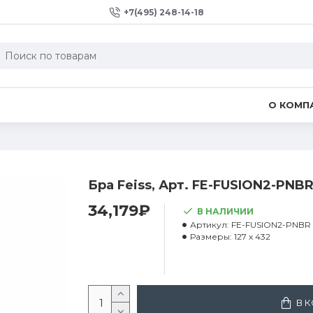
+7(495) 248-14-18
О КОМП
Бра Feiss, Арт. FE-FUSION2-PNB
34,179₽
В НАЛИЧИИ
Артикул:
FE-FUSION2-PNBR
Размеры:
127 x 432
В 