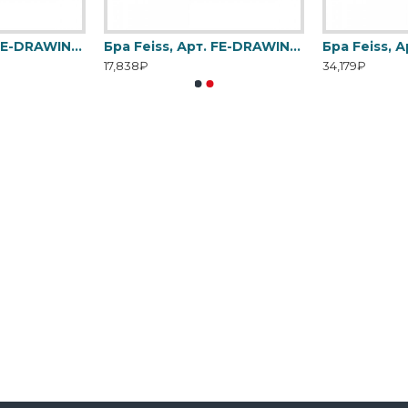
Бра Feiss, Арт. FE-DRAWING-ROOM-WU1
Бра Feiss, Арт. FE-DRAWING-ROOM-WU2
Бра Feiss, 
17,838₽
34,179₽