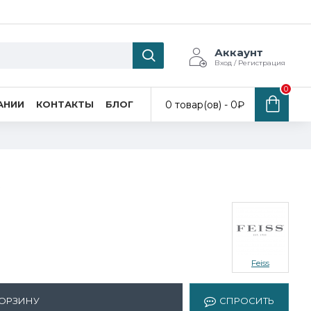
Аккаунт
Вход / Регистрация
0
0 товар(ов) - 0₽
АНИИ
КОНТАКТЫ
БЛОГ
R
Feiss
КОРЗИНУ
СПРОСИТЬ