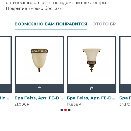
оптического стекла на каждом завитке люстры.
Покрытие «мокко бронза».
ВОЗМОЖНО ВАМ ПОНРАВИТСЯ
ЭТОГО БРЕНДА
Бра Elstead Lighting, Арт. DL-COSMOS1
Бра Feiss, Арт. FE-DRAWING-ROOM-WU1
Бра Feiss, Арт. FE-DRAWING-ROOM-WU2
21,000₽
17,838₽
34,17