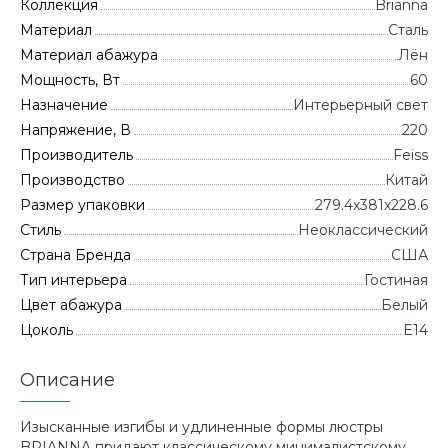
Коллекция
Brianna
Материал
Сталь
Материал абажура
Лён
Мощность, Вт
60
Назначение
Интерьерный свет
Напряжение, В
220
Производитель
Feiss
Производство
Китай
Размер упаковки
279.4x381x228.6
Стиль
Неоклассический
Страна Бренда
CША
Тип интерьера
Гостиная
Цвет абажура
Белый
Цоколь
E14
Описание
Изысканные изгибы и удлиненные формы люстры
BRIANNA придают классическому минималистскому