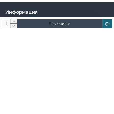
Информация
О компании
В КОРЗИНУ
Новости и акции
Доставка и оплата
Контакты
Дизайнерам
Каталог
Краска
Обои
Лепнина
Свет
Ковры
Фрески и фотообои
Теневой профиль