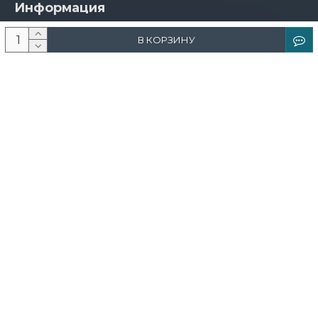
Информация
О компании
В КОРЗИНУ
Новости и акции
Доставка и оплата
Контакты
Дизайнерам
Каталог
Краска
Обои
Лепнина
Свет
Ковры
Фрески и фотообои
Теневой профиль
Поддержка