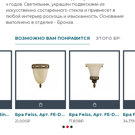
х годов. Светильник, украшен подвесками из
искусственно состаренного стекла и привнесет в
любой интерьер роскошь и изысканность. Основание
выполнено в отделке - Бронза.
ВОЗМОЖНО ВАМ ПОНРАВИТСЯ
ЭТОГО БРЕНДА
Бра Elstead Lighting, Арт. DL-COSMOS1
Бра Feiss, Арт. FE-DRAWING-ROOM-WU1
Бра Feiss, Арт. FE-DRAWING-ROOM-WU2
21,000₽
17,838₽
34,17