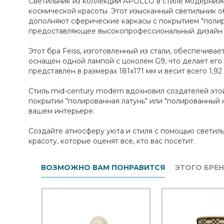
Светильник из коллекции APOLLO в стиле модерниз
космической красоты. Этот изысканный светильник о
дополняют сферические каркасы с покрытием "полиро
предоставляющее высокопрофессиональный дизайн и
Этот бра Feiss, изготовленный из стали, обеспечив
оснащен одной лампой с цоколем G9, что делает ег
представлен в размерах 181x171 мм и весит всего 1,92 
Стиль mid-century modern вдохновил создателей этой
покрытии "полированная латунь" или "полированный
вашем интерьере.
Создайте атмосферу уюта и стиля с помощью свети
красоту, которые оценят все, кто вас посетит.
ВОЗМОЖНО ВАМ ПОНРАВИТСЯ
ЭТОГО БРЕ