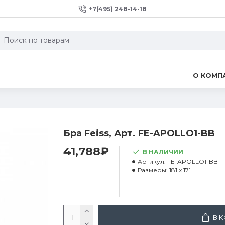
+7(495) 248-14-18
О КОМП
Бра Feiss, Арт. FE-APOLLO1-BB
41,788₽
В НАЛИЧИИ
Артикул:
FE-APOLLO1-BB
Размеры:
181 x 171
В 