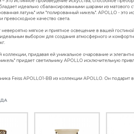
м – это истинное произведение искусства, способное прео
бладает идеально сбалансированными шарами из матового ст
ванная латунь" или "полированный никель". APOLLO - это и
 превосходное качество света.
ает невероятно мягкое и приятное освещение в вашей гостино
о идеальным выбором для создания атмосферного и комфортн
кг.
 коллекции, придавая ей уникальное очарование и элегантно
 никель" придает светильнику APOLLO исключительную привл
льника Feiss APOLLO1-BB из коллекции APOLLO. Он подарит
НДА