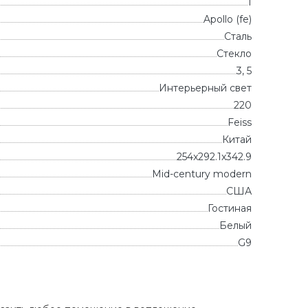
1
Apollo (fe)
Сталь
Стекло
3, 5
Интерьерный свет
220
Feiss
Китай
254x292.1x342.9
Mid-century modern
CША
Гостиная
Белый
G9