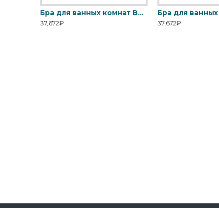
Бра Feiss, Арт. FE-HUGOLAKE3BATH
Бра для ванных комнат BATH-DEMELZA-BB Elstead, арт. BATH-DEMELZA-BB
37,672₽
37,672₽