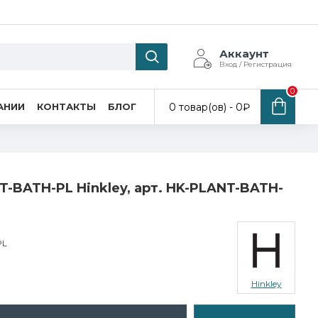
Аккаунт
Вход / Регистрация
0
0 товар(ов) - 0₽
АНИИ
КОНТАКТЫ
БЛОГ
T-BATH-PL Hinkley, арт. HK-PLANT-BATH-
PL
Hinkley