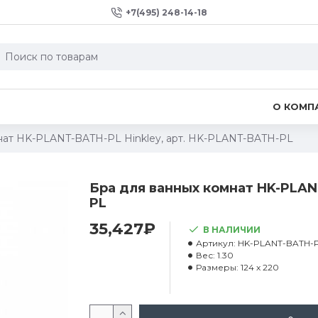
+7(495) 248-14-18
О КОМП
нат HK-PLANT-BATH-PL Hinkley, арт. HK-PLANT-BATH-PL
Бра для ванных комнат HK-PLAN
PL
35,427₽
В НАЛИЧИИ
Артикул:
HK-PLANT-BATH-
Вес:
1.30
Размеры:
124 x 220