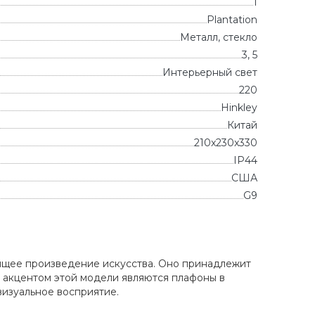
1
Plantation
Металл, стекло
3, 5
Интерьерный свет
220
Hinkley
Китай
210x230x330
IP44
CША
G9
оящее произведение искусства. Оно принадлежит
 акцентом этой модели являются плафоны в
визуальное восприятие.