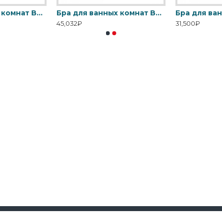
Бра для ванных комнат BATH-DEMELZA-PC Elstead, арт. BATH-DEMELZA-PC
Бра для ванных комнат BATH-FALMOUTH-FG Elstead, арт. BATH-FALMOUTH-FG
45,032₽
31,500₽