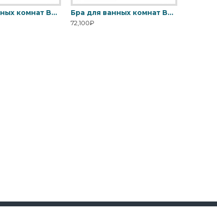
Бра для ванных комнат BATH-FALMOUTH-PC Elstead, арт. BATH-FALMOUTH-PC
Бра для ванных комнат BATH-VERITY-PC Elstead, арт. BATH-VERITY-PC
72,100₽