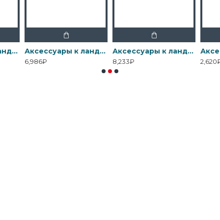
Аксессуары к ландшафтному свету Elstead Exterior, Арт. C-BKT5-BLACK
Аксессуары к ландшафтному свету Elstead Exterior, Арт. GZ-11W-PG-DRIVER
Аксессуары к ландшафтному свету Elstead Exterior, Арт. GZ-28W-PG-DRIVER
6,986₽
8,233₽
2,620