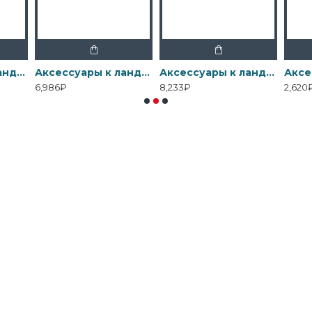
Аксессуары к ландшафтному свету Elstead Exterior, Арт. GZ-11W-PG-DRIVER
Аксессуары к ландшафтному свету Elstead Exterior, Арт. GZ-28W-PG-DRIVER
8,233₽
2,620₽