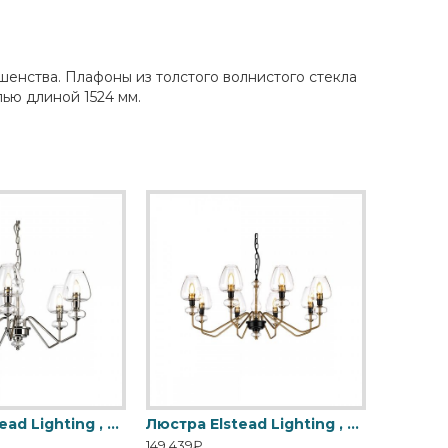
шенства. Плафоны из толстого волнистого стекла
ью длиной 1524 мм.
Люстра Elstead Lighting , Арт. DL-ARMAND5-PN
Люстра Elstead Lighting , Арт. DL-ARMAND8-AB
149,439₽