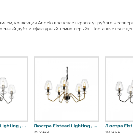
тилем, коллекция Angelo воспевает красоту грубого несовер
ренный дуб» и «фактурный темно-серый». Поставляется с цеп
Люстра Elstead Lighting , Арт. DL-ARMAND3-PN
Люстра Elstead Lighting , Арт. DL-ARMAND5-AB
99,294₽
78,462₽