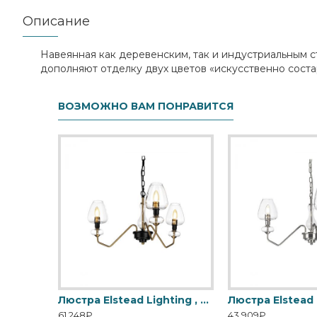
Описание
Навеянная как деревенским, так и индустриальным с
дополняют отделку двух цветов «искусственно соста
ВОЗМОЖНО ВАМ ПОНРАВИТСЯ
LCO-W-1810 Cloud Hanging Lamp Small (White)
Люстра Elstead Lighting , Арт. DL-ARMAND3-AB
61,248₽
43,909₽