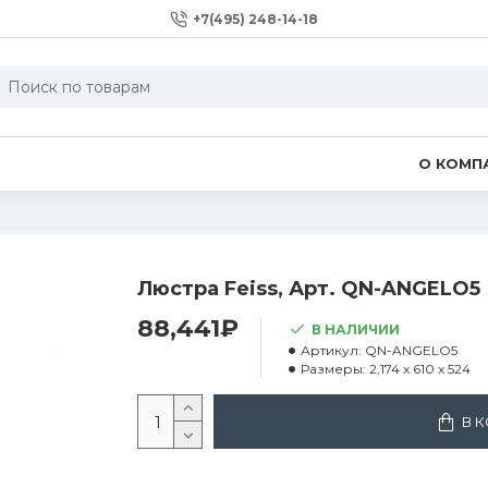
+7(495) 248-14-18
О КОМП
Люстра Feiss, Арт. QN-ANGELO5
88,441₽
В НАЛИЧИИ
Артикул:
QN-ANGELO5
Размеры:
2,174 x 610 x 524
В 