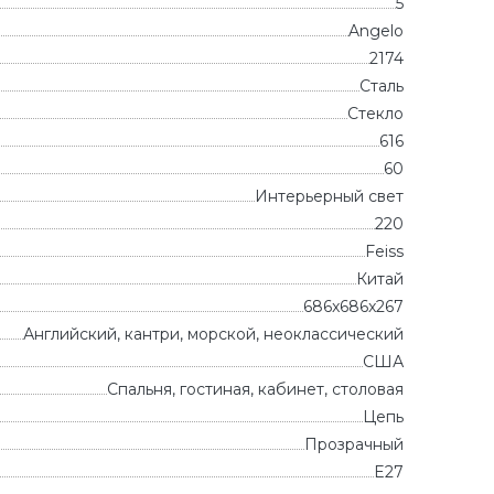
5
Angelo
2174
Сталь
Стекло
616
60
Интерьерный свет
220
Feiss
Китай
686x686x267
Английский, кантри, морской, неоклассический
CША
Спальня, гостиная, кабинет, столовая
Цепь
Прозрачный
E27