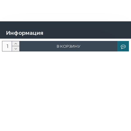
Информация
О компании
В КОРЗИНУ
Новости и акции
Доставка и оплата
Контакты
Дизайнерам
Каталог
Краска
Обои
Лепнина
Свет
Ковры