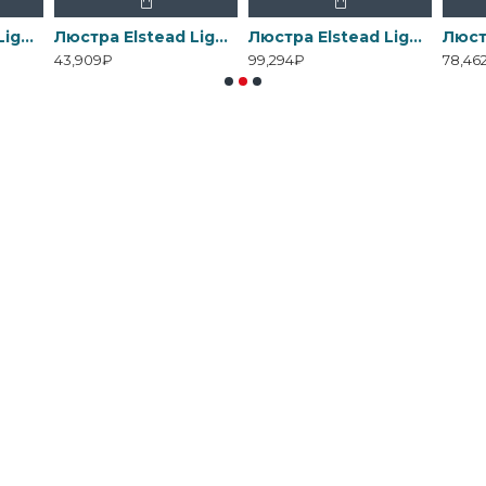
Люстра Elstead Lighting , Арт. DL-ARMAND3-AB
Люстра Elstead Lighting , Арт. DL-ARMAND3-PN
Люстра Elstead Lighting , Арт. DL-ARMAND5-AB
43,909₽
99,294₽
78,46