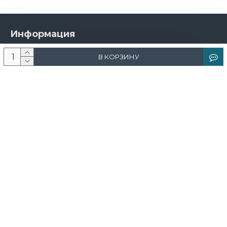
Информация
О компании
В КОРЗИНУ
Новости и акции
Доставка и оплата
Контакты
Дизайнерам
Каталог
Краска
Обои
Лепнина
Свет
Ковры
Фрески и фотообои
Теневой профиль