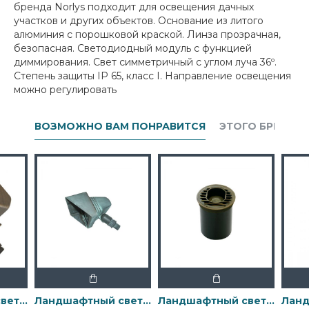
бренда Norlys подходит для освещения дачных
участков и других объектов. Основание из литого
алюминия с порошковой краской. Линза прозрачная,
безопасная. Светодиодный модуль с функцией
диммирования. Свет симметричный с углом луча 36º.
Степень защиты IP 65, класс I. Направление освещения
можно регулировать
ВОЗМОЖНО ВАМ ПОНРАВИТСЯ
ЭТОГО БРЕНДА
Ландшафтный свет Elstead Exterior, Арт. GZ-BRONZE10
Ландшафтный свет Elstead Exterior, Арт. GZ-BRONZE13
Ландшафтный свет Elstead Exterior, Арт. GZ-BRONZE14