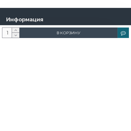
Информация
О компании
В КОРЗИНУ
Новости и акции
Доставка и оплата
Контакты
Дизайнерам
Каталог
Краска
Обои
Лепнина
Свет
Ковры
Фрески и фотообои
Теневой профиль