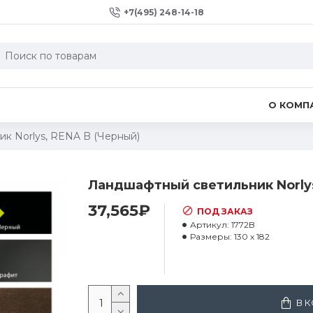
+7(495) 248-14-18
О КОМП
к Norlys, RENA B (Черный)
Ландшафтный светильник Norlys
37,565₽
ПОД ЗАКАЗ
Артикул:
1772B
Размеры:
130 x 182
В 