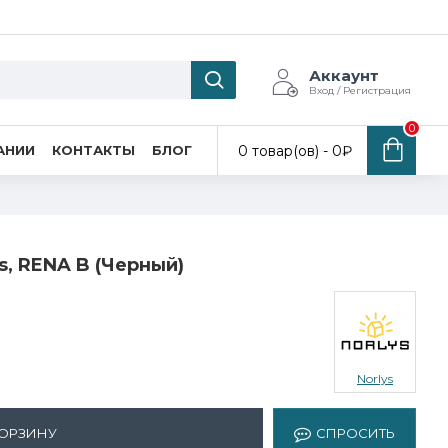
Аккаунт
Вход / Регистрация
0
0 товар(ов) - 0₽
АНИИ
КОНТАКТЫ
БЛОГ
, RENA B (Черный)
Norlys
КОРЗИНУ
СПРОСИТЬ