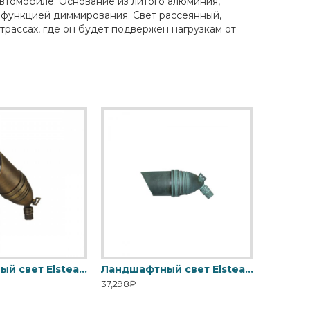
автомобиле. Основание из литого алюминия,
с функцией диммирования. Свет рассеянный,
 трассах, где он будет подвержен нагрузкам от
Ландшафтный свет Elstead Exterior, Арт. GZ-BRONZE5
Ландшафтный свет Elstead Exterior, Арт. GZ-BRONZE6
37,298₽