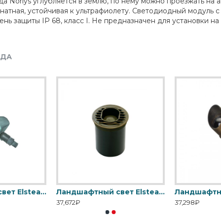
 Norlys углубляется в землю, по нему можно проезжать на 
натная, устойчивая к ультрафиолету. Светодиодный модуль 
нь защиты IP 68, класс I. Не предназначен для установки на
НДА
Ландшафтный свет Elstead Exterior, Арт. GZ-BRONZE13
Ландшафтный свет Elstead Exterior, Арт. GZ-BRONZE14
37,672₽
37,298₽