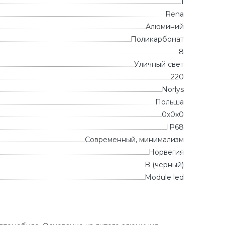
1
Rena
Алюминий
Поликарбонат
8
Уличный свет
220
Norlys
Польша
0x0x0
IP68
Современный, минимализм
Норвегия
B (черный)
Module led