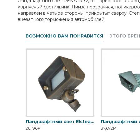
Ландшафтный свет RENA 1772, от норвежского бренда
корпусный светильник. Линза прозрачная, поликарбо
направлен в четыре стороны, прикрытыт сверху. Степе
внезапного торможения автомобилей
ВОЗМОЖНО ВАМ ПОНРАВИТСЯ
ЭТОГО БРЕ
Ландшафтный свет Elstead Exterior, Арт. GZ-BETA6
Ландшафтный свет Elstead Exterior, Арт. GZ-BRONZE10
26,196₽
37,672₽