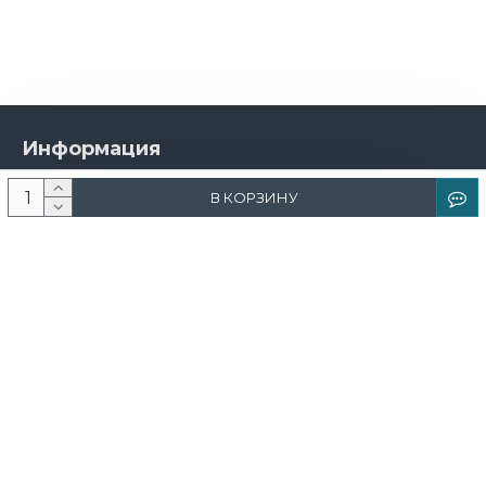
Информация
О компании
В КОРЗИНУ
Новости и акции
Доставка и оплата
Контакты
Дизайнерам
Каталог
Краска
Обои
Лепнина
Свет