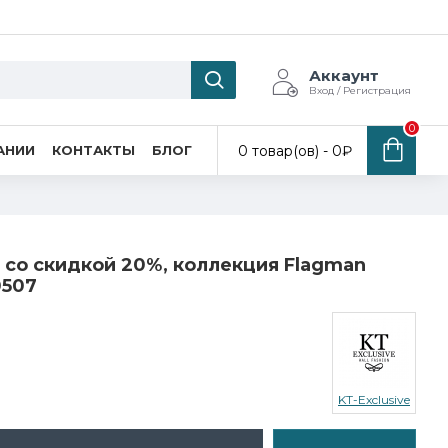
Аккаунт
Вход / Регистрация
0
0 товар(ов) - 0₽
АНИИ
КОНТАКТЫ
БЛОГ
e со скидкой 20%, коллекция Flagman
0507
KT-Exclusive