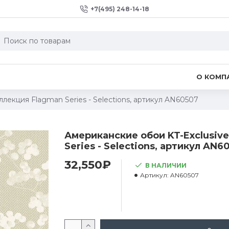
+7(495) 248-14-18
О КОМП
лекция Flagman Series - Selections, артикул AN60507
Американские обои KT-Exclusiv
Series - Selections, артикул AN6
32,550₽
В НАЛИЧИИ
Артикул:
AN60507