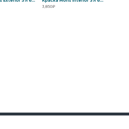
Краска Mons Exterior 5% блеска
Краска Mons Interior 3% блеска
3,850₽
48-14-18