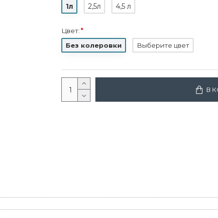
1л
2,5л
4,5 л
Цвет:
Без колеровки
Выберите цвет
В 