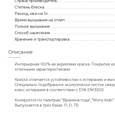
Страна производитель
Степень блеска
Расход, кв.м на 1л
Время высыхания на отлип
Полное высыхание
Способ нанесения
Хранение и транспортировка
Описание
Интерьерная 100%-ая акриловая краска. Покрытие и
отличными характеристиками.
Краска отличается устойчивостью к истиранию и вы
Специально подобранное экологически чистое связу
класс истирания в соответствии с DIN EN13300.
Колеруется по палитрам "Времена года", "Mons Kids",
Выпускается в трех базах: P, D, TR.