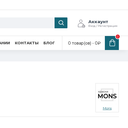
Аккаунт
Вход / Регистрация
0
0 товар(ов) - 0₽
АНИИ
КОНТАКТЫ
БЛОГ
Mons