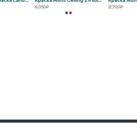
Интерьерная краска Lanors Mons «Premium»
Краска Mons Ceiling 2% блеска
6,050₽
12,700₽
Поддержка
8-495-2
☎